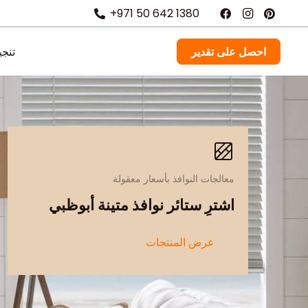
+971 50 642 1380
احصل على تقدير
تنجي
معالجات النوافذ بأسعار معقولة
اشترِ ستائر نوافذ متينة أبوظبي
عرض المنتجات