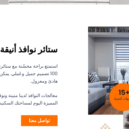
ستائر نوافذ أنيقة أبو
استمتع براحة محسّنة مع ستائرنا
100 تصميم جميل وعَملي. يمكن
هادئ ومعزول.
معالجات النوافذ لدينا متينة وتو
المميزة اليوم لمساحتك السكنية أ
تواصل معنا