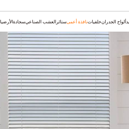
د
ألواح الجدران
خلفيات
نافذة أعمى
ستائر
العشب الصناعي
سجادة
الأرضيا