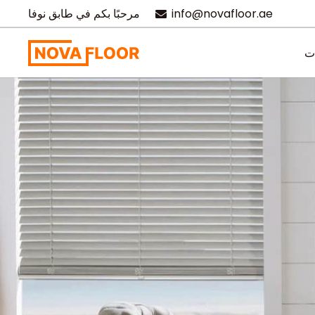
info@novafloor.ae
مرحبًا بكم في طابق نوفا
ت