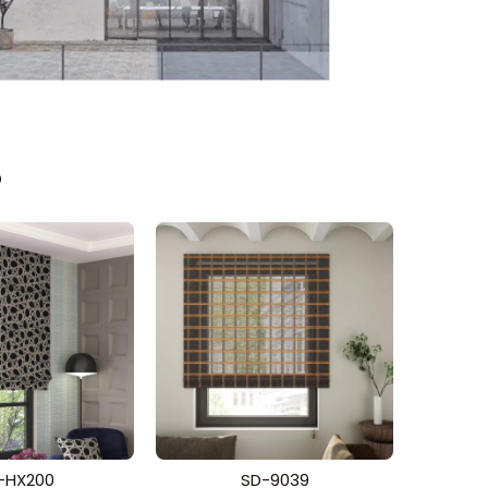
م
-HX200
SD-9039