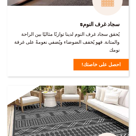
سجاد غرف النومs
يُحقق سجاد غرف النوم لدينا توازنًا مثاليًا بين الراحة
والمتانة. فهو يُخفف الضوضاء ويُضفي نعومةً على غرفة
نومك
احصل على خاصتك!