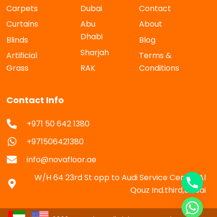
Carpets
Dubai
Contact
Curtains
Abu
About
Dhabi
Blinds
Blog
Sharjah
Artificial
Terms &
Grass
RAK
Conditions
Contact Info
+971 50 642 1380
+971506421380
info@novafloor.ae
W/H 64 23rd St opp to Audi Service Center Al
Qouz Ind.third,Dubai