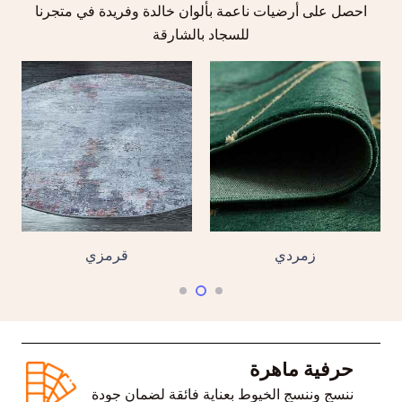
احصل على أرضيات ناعمة بألوان خالدة وفريدة في متجرنا
للسجاد بالشارقة
زمردي
قرمزي
حرفية ماهرة
إر
ننسج وننسج الخيوط بعناية فائقة لضمان جودة
احج