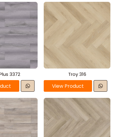
Plus 3372
Troy 316
oduct
View Product