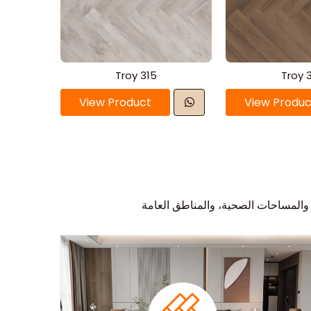
Troy 315
Troy 
View Product
View Produc