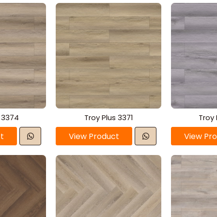
s 3374
Troy Plus 3371
Troy 
t
View Product
View Pr