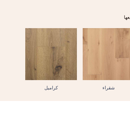
شقراء
كراميل