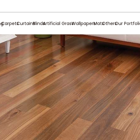
ng
Carpets
Curtains
Blinds
Artificial Grass
Wallpapers
Mats
Others
Our Portfol